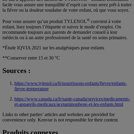
facile vous assure une tranquillité d’esprit car vous serez prêt à traiter
la fièvre ou la douleur soudaine de votre enfant, où que vous soyez.
®
Pour vous assurer qu’un produit TYLENOL
convient à votre
enfant, lisez toujours l’étiquette et suivez le mode d’emploi. On
recommande toujours aux parents de demander conseil à leur
médecin ou à un autre professionnel de la santé en soins primaires.
*Étude IQVIA 2021 sur les analgésiques pour enfants
**Conserver entre 15 et 30 °C
Sources :
https://www.tylenol.ca/fr/nourrissons-enfants/fievre/enfants-
fievre-temperature
https://www.canada.ca/fr/sante-canada/services/medicaments-
et-appareils-medicaux/acetaminophene-et-les-enfants.html
Links to other parties’ articles and websites are provided for
convenience only. Kenvue is not responsible for their content.
Produits connexes