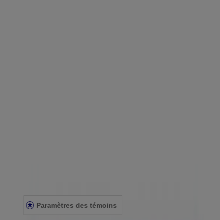
Produits
OÙ ACHETER
FAQ
Renseignements de la société
À PROPOS DE NOUS
NOUS JOINDRE
POUR LES PROFESSIONNELS DE LA SANTÉ
SITE AMÉRICAIN
Avis juridiques
CONDITIONS GÉNÉRALES
ÉNONCÉ DE CONFIDENTIALITÉ
ÉNONCÉ SUR L’ACCESSIBILITÉ
Paramètres des témoins