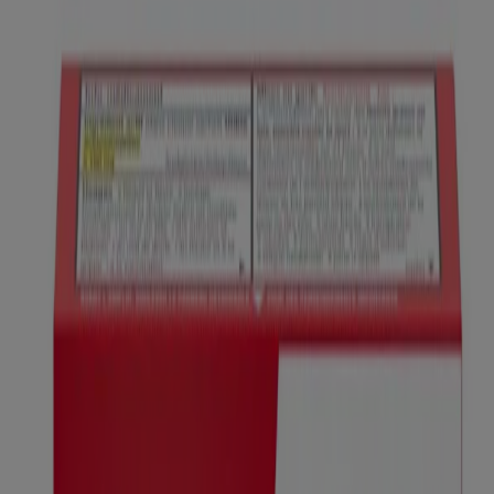
© Kenvue Canada Inc. 2025. Tous droits réservés. Ce site Web est
destiné aux visiteurs du Canada. Les marques de tiers utilisées ici
sont des marques de commerce de leurs propriétaires respectifs.
Assurez-vous que ce produit vous convient. Lisez et respectez
toujours l'étiquette.
Le contenu de ce site ne doit pas être considéré comme des conseils
de nature médicale, et ne doit en aucun cas se substituer aux conseils
et aux services professionnels émanant d’un médecin, d’un pédiatre
ou de tout professionnel de la santé qualifié qui connaît bien votre
dossier médical ou celui de votre enfant. Ce site est offert
uniquement à des fins éducatives et informatives. Si vous avez des
questions, veuillez vous adresser à votre médecin ou à un
pharmacien.