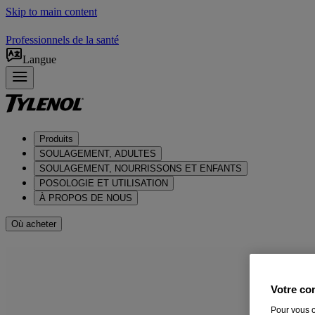
Skip to main content
Professionnels de la santé
Langue
Produits
SOULAGEMENT, ADULTES
SOULAGEMENT, NOURRISSONS ET ENFANTS
POSOLOGIE ET UTILISATION
À PROPOS DE NOUS
Où acheter
Soulagement de la douleur et de 
Votre con
Achetez les produits Canadiens que vous aimez, y compris le soula
Pour vous o