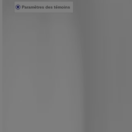
Paramètres des témoins
© Kenvue Canada Inc. 2025. Tous droits réservés. Ce site Web est dest
que ce produit vous convient. Lisez et respectez toujours l'étiquette.
Le contenu de ce site ne doit pas être considéré comme des conseils d
tout professionnel de la santé qualifié qui connaît bien votre dossier m
adresser à votre médecin ou à un pharmacien.