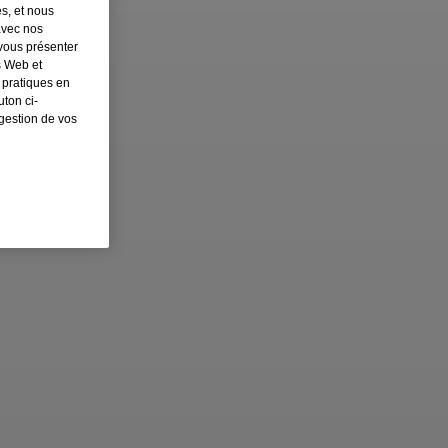
es, et nous
avec nos
 vous présenter
s Web et
 pratiques en
ton ci-
 gestion de vos