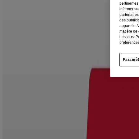
Soulagement, nourissons et enfants
pertinentes,
informer su
partenaires
des publici
appareils. 
matière de 
dessous. Po
préférences
Paramèt