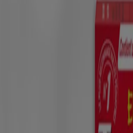
iné aux visiteurs du Canada. Les marques de tiers utilisées ici sont de
e nature médicale, et ne doit en aucun cas se substituer aux conseils et
édical ou celui de votre enfant. Ce site est offert uniquement à des fins