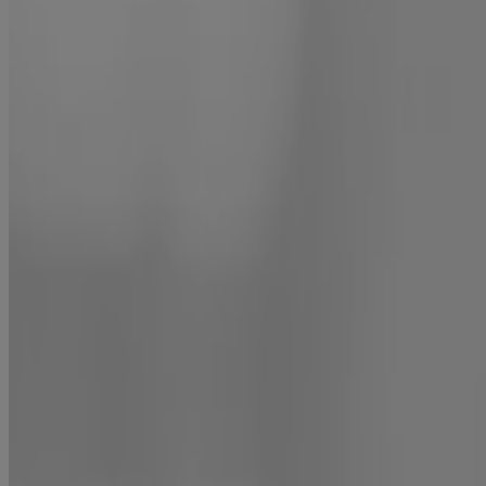
Produits
OÙ ACHETER
FAQ
Renseignements de la société
À PROPOS DE NOUS
NOUS JOINDRE
POUR LES PROFESSIONNELS DE LA SANTÉ
SITE AMÉRICAIN
Avis juridiques
CONDITIONS GÉNÉRALES
ÉNONCÉ DE CONFIDENTIALITÉ
ÉNONCÉ SUR L’ACCESSIBILITÉ