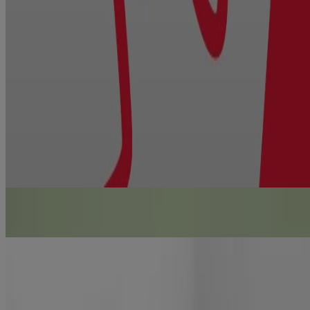
Douleurs dues à la croissance et à la dentition
En Savoir Plus
Innocuité et posologie
EN SAVOIR PLUS
Un analgésique fiable
de la part de la marque la plus recommandée par les 