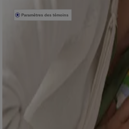
ÉNONCÉ SUR L’ACCESSIBILITÉ
Paramètres des témoins
© Kenvue Canada Inc. 2025. Tous droits réservés. Ce site Web est dest
que ce produit vous convient. Lisez et respectez toujours l'étiquette.
Le contenu de ce site ne doit pas être considéré comme des conseils d
tout professionnel de la santé qualifié qui connaît bien votre dossier m
adresser à votre médecin ou à un pharmacien.