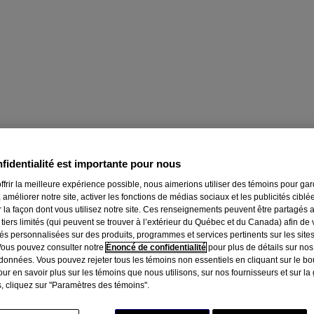
fidentialité est importante pour nous
ffrir la meilleure expérience possible, nous aimerions utiliser des témoins pour ga
 améliorer notre site, activer les fonctions de médias sociaux et les publicités ciblé
r la façon dont vous utilisez notre site. Ces renseignements peuvent être partagés 
 tiers limités (qui peuvent se trouver à l’extérieur du Québec et du Canada) afin de
tés personnalisées sur des produits, programmes et services pertinents sur les site
Vous pouvez consulter notre
Énoncé de confidentialité
pour plus de détails sur nos
données. Vous pouvez rejeter tous les témoins non essentiels en cliquant sur le bou
 et conseils pour les soulager
ur en savoir plus sur les témoins que nous utilisons, sur nos fournisseurs et sur la
, cliquez sur "Paramètres des témoins".
au des sinus peuvent être vraiment inconfortables. Heureusement, il y a