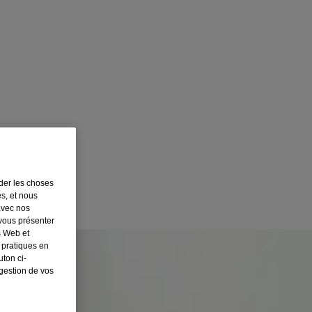
rder les choses
es, et nous
avec nos
 vous présenter
s Web et
 pratiques en
ton ci-
 gestion de vos
 moyen d’atténuer vos symptômes, sans somnolence, pour vous aider à