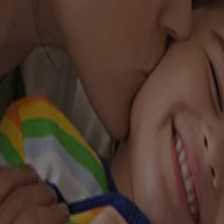
iné aux visiteurs du Canada. Les marques de tiers utilisées ici sont de
e nature médicale, et ne doit en aucun cas se substituer aux conseils et
édical ou celui de votre enfant. Ce site est offert uniquement à des fins