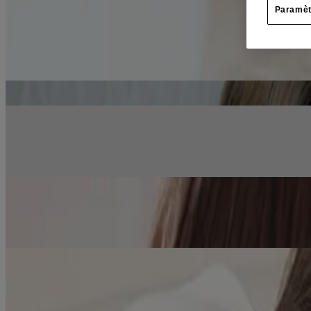
faire votre journée.
Paramèt
Trouver des produits contre la congestion des sinus
Des articles
S’agit-il d’un mal de tête d’origine sinusale?
EN SAVOIR PLUS
Mal de tête et douleur d’origine sinusale : Causes et prévention
EN SAVOIR PLUS
En Savoir Plus
Un analgésique fiable.
Voyez pourquoi la marque d'analgésique la plus recommandée par les
Innocuité + Posologie
Respirez enfin.
Apprenez comment éviter les maux de tête et la congestion d'origine s
Produits