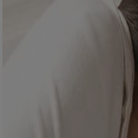
Produits
OÙ ACHETER
FAQ
Renseignements de la société
À PROPOS DE NOUS
NOUS JOINDRE
POUR LES PROFESSIONNELS DE LA SANTÉ
SITE AMÉRICAIN
Avis juridiques
CONDITIONS GÉNÉRALES
ÉNONCÉ DE CONFIDENTIALITÉ