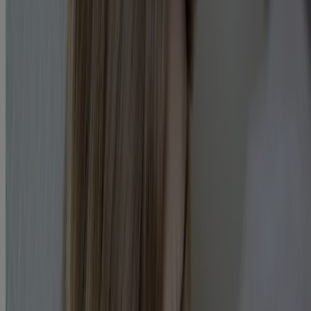
types de céphalée ont plusieurs symptômes communs. Ainsi, les
deux peuvent s’accompagner d’une pression et d’une congestion au
4
visage
. Il peut donc être difficile de les distinguer correctement.
Alors comment faire pour savoir si on souffre d’un mal de tête
d’origine sinusale ou d’une migraine?
Un mal de tête d’origine sinusale s’accompagne souvent
d’un
écoulement nasal et d’une fièvre
. Il peut aussi produire une
1
mauvaise haleine
. Ces symptômes ne sont habituellement pas
associés à la migraine.
La migraine, quant à elle, s’accompagne d’une tout autre myriade de
symptômes, dont les plus courants sont :
nausée, vomissements,
sensibilité à la lumière (photophobie) et aux sons
5
(phonophobie)
. Ces symptômes ne sont habituellement pas
associés au mal de tête d’origine sinusale.
Qu’est-ce qui cause le mal de tête
d’origine sinusale?
Le mal de tête d’origine sinusale est causé par une infection des
2
sinus due, à son tour, à une accumulation de mucus dans les sinus
.