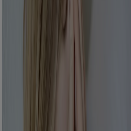
augmenter en raison du manque d’espace, et cette pression
9
accrue peut entraîner un mal de tête d’origine sinusale
.
Ces exemples sont les causes les plus courantes du mal de tête
d’origine sinusale. Pour en savoir davantage sur
les causes et les
moyens de prévenir les maux de tête d’origine sinusale
, consultez
cet article.
Soulager le mal de tête d’origine sinusale
Plusieurs options s’offrent à vous pour soulager le mal de tête
d’origine sinusale. En voici quelques-unes qui vous aideront à
mieux vous sentir :
Compresse chaude
: N’hésitez pas à appliquer des
compresses chaudes sur les zones douloureuses de votre
visage. Cela aidera les cellules et les tissus à se détendre. Puis,
à mesure que vos sinus se dégagent, la pression diminuera et
10
vos symptômes seront soulagés
.
Vaporisateur à vapeur
: Essayez d’inhaler de la vapeur
d’eau. Cela peut soulager la congestion des sinus et réduire la
10
pression, et contribuer ainsi à atténuer votre mal de tête
.