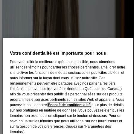
Un mal de tête est à la fois exaspérant, fatigant et douloureux. Pour
traiter efficacement un mal de tête, il faut d’abord savoir de quel type
il s’agit. Les maux de tête les plus courants sont la céphalée de
tension, la migraine et le mal de tête d’origine sinusale. Ce dernier
reste toutefois mal diagnostiqué par le grand public. En fait, 90 %
1
des maux de tête d’origine sinusale sont réellement des migraines
.
Dans cet article, nous examinerons en détails le mal de tête d’origine
sinusale et ses causes, et expliquerons comment le distinguer de la
Votre confidentialité est importante pour nous
migraine.
Pour vous offrir la meilleure expérience possible, nous aimerions
utiliser des témoins pour garder les choses pertinentes, améliorer notre
Symptômes du mal de tête d’origine
site, activer les fonctions de médias sociaux et les publicités ciblées, et
sinusale
nous informer sur la façon dont vous utilisez notre site. Ces
renseignements peuvent être partagés avec nos partenaires tiers
limités (qui peuvent se trouver à l’extérieur du Québec et du Canada)
Le mal de tête d’origine sinusale est souvent le symptôme d’une
afin de vous présenter des publicités personnalisées sur des produits,
infection des sinus ou d’allergies saisonnières. Il peut causer douleur
programmes et services pertinents sur les sites Web et appareils. Vous
et pression au visage, ainsi que de la fatigue et de l’épuisement parce
pouvez consulter notre
Énoncé de confidentialité
pour plus de détails
que vous n’arrivez pas à bien dormir la nuit. Vous remarquerez aussi
sur nos pratiques en matière de données. Vous pouvez rejeter tous les
que la douleur s’aggrave si vous exercez de la pression sur vos
témoins non essentiels en cliquant sur le bouton ci-dessous. Pour en
2
joues, vos sourcils ou votre front
. Ceci est dû au fait que vous
savoir plus sur les témoins que nous utilisons, sur nos fournisseurs et
amplifiez la pression derrière vos sinus, ce qui à son tour aggrave le
sur la gestion de vos préférences, cliquez sur "Paramètres des
mal de tête. C’est à ce niveau que se font ressentir la majorité des
témoins".