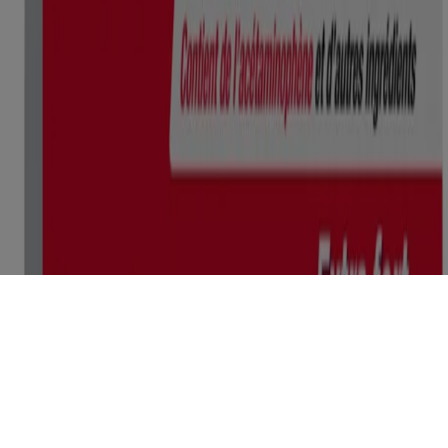
toujours l'étiquette.
Le contenu de ce site ne doit pas être considéré comme des conseils
de nature médicale, et ne doit en aucun cas se substituer aux conseils
et aux services professionnels émanant d’un médecin, d’un pédiatre
ou de tout professionnel de la santé qualifié qui connaît bien votre
dossier médical ou celui de votre enfant. Ce site est offert
uniquement à des fins éducatives et informatives. Si vous avez des
questions, veuillez vous adresser à votre médecin ou à un
pharmacien.