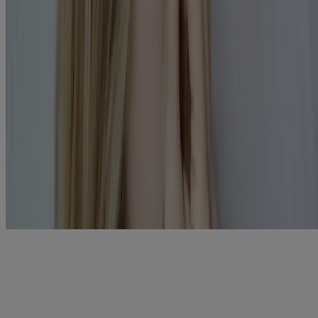
Décongestionnant nasal
: Un décongestionnant nasal, comme
un vaporisateur nasal, peut vous procurer un soulagement
temporaire. Il faut toutefois éviter de l’utiliser à long terme car
11
il risque d’aggraver vos symptômes
.
®
Tylenol
: Les
produits TYLENOL® pour la douleur et la
pression sinusales
peuvent aider à atténuer la congestion et
autres symptômes des sinus pour éventuellement soulager le
mal de tête d’origine sinusale.
Ce ne sont là que quelques options de traitement pour le mal de tête
d’origine sinusale. Si vous ne savez toujours pas comment soulager
votre mal de tête d’origine sinusale, consultez votre médecin; il
pourra vous recommander d’autres traitements ou médicaments.
Produits connexes
®
TYLENOL
Pression et douleur des sinus
L’inconfort au niveau des sinus peut se manifester en tout temps.
TYLENOL® Pression et douleur des sinus soulage rapidement vos
pires symptômes, y com...
DÉTAILS SUR LE PRODUIT