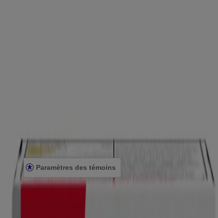
Produits
OÙ ACHETER
FAQ
Renseignements de la société
À PROPOS DE NOUS
NOUS JOINDRE
POUR LES PROFESSIONNELS DE LA SANTÉ
SITE AMÉRICAIN
Avis juridiques
CONDITIONS GÉNÉRALES
ÉNONCÉ DE CONFIDENTIALITÉ
ÉNONCÉ SUR L’ACCESSIBILITÉ
Paramètres des témoins
© Kenvue Canada Inc. 2025. Tous droits réservés. Ce site Web est
destiné aux visiteurs du Canada. Les marques de tiers utilisées ici
sont des marques de commerce de leurs propriétaires respectifs.
Assurez-vous que ce produit vous convient. Lisez et respectez