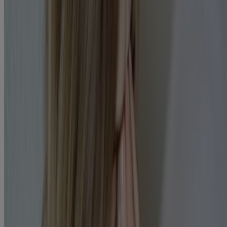
Voici quelques-unes des causes les plus courantes du mal de tête
d’origine sinusale :
Le rhume
: Si vous avez un rhume et que vos sinus
deviennent congestionnés, il est fort possible que cela
6
provoque un mal de tête d’origine sinusale
.
Les allergies saisonnières
: Si vous souffrez d’allergies
saisonnières, il se peut que vous présentiez une congestion des
sinus qui, elle, causera un mal de tête d’origine sinusale.
Comme les allergies saisonnières ne sont pas une infection,
elles ne s’accompagnent pas de fièvre. Elles peuvent toutefois
7
déclencher un mal de tête
.
Les polypes nasaux :
Les polypes nasaux se forment lorsque
les tissus qui tapissent la paroi nasale s’enflent en raison d’une
inflammation ou d’une allergie. Les polypes peuvent occuper
de la place dans vos sinus et exercer de la pression. Cela peut
8
alors déclencher un mal de tête d’origine sinusale
.
Une déviation de la cloison nasale
: La cloison nasale est
constituée d’os et de cartilage. Lorsque cette cloison est
désaxée, on parle de déviation. En présence d’une déviation
de la cloison nasale, la pression d’un côté des sinus peut