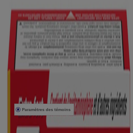
Produits
OÙ ACHETER
FAQ
Renseignements de la société
À PROPOS DE NOUS
NOUS JOINDRE
POUR LES PROFESSIONNELS DE LA SANTÉ
SITE AMÉRICAIN
Avis juridiques
CONDITIONS GÉNÉRALES
ÉNONCÉ DE CONFIDENTIALITÉ
ÉNONCÉ SUR L’ACCESSIBILITÉ
Paramètres des témoins
© Kenvue Canada Inc. 2025. Tous droits réservés. Ce site Web est
destiné aux visiteurs du Canada. Les marques de tiers utilisées ici