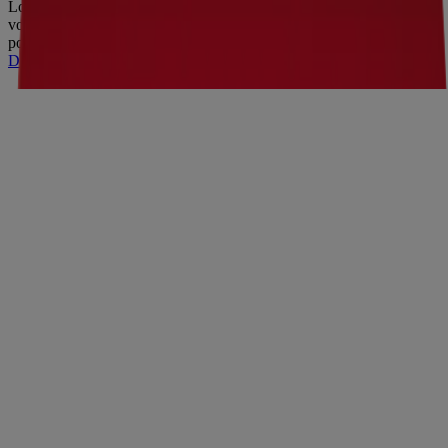
Lorsque douleurs et courbatures vous tiennent éveillé durant la nuit,
vous cherchez à soulager la douleur associée à la tension musculaire
pour pouvoi...
DÉTAILS SUR LE PRODUIT
®
TYLENOL
Nuit Extra fort
Le soulagement de TYLENOL® avec un aide-sommeil.
DÉTAILS SUR LE PRODUIT
®
TYLENOL
Soulagement de jour avec caféine pour
le mal de tête et la migraine
Ne laissez pas le mal de tête vous ralentir! TYLENOL®
Soulagement de jour allie le soulagement de la douleur de
l’acétaminophène à la caféine – une ai...
DÉTAILS SUR LE PRODUIT