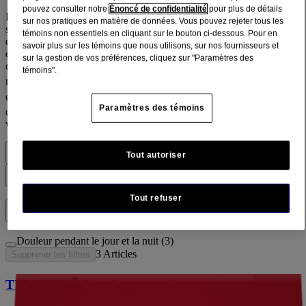
pouvez consulter notre
Énoncé de confidentialité
pour plus de détails
Il est important de se sentir reposé, surtout quand la journée
sur nos pratiques en matière de données. Vous pouvez rejeter tous les
s’annonce chargée. Mais lorsque la douleur et les courbatures vous
témoins non essentiels en cliquant sur le bouton ci-dessous. Pour en
empêchent de bien dormir, cela peut être très frustrant – vous bougez
savoir plus sur les témoins que nous utilisons, sur nos fournisseurs et
et tournez toute la nuit et avez l’impression d’être dans un brouillard
sur la gestion de vos préférences, cliquez sur "Paramètres des
en vous réveillant le lendemain. Le soulagement semble n’être qu’un
témoins".
®
rêve. TYLENOL
Courbatures Nuit contient un analgésique
®
efficace et un relaxant musculaire. TYLENOL
Extra fort Nuit
Paramètres des témoins
®
contient l’analgésique de TYLENOL
et un aide-sommeil pour
vous aider à dormir et à rester endormi.
Tout autoriser
Filtres
Filtres
Tout refuser
Catégorie
Douleur pendant le jour et la nuit (3)
3
Articles
Supprimer les filtres
®
TYLENOL
Courbatures nuit