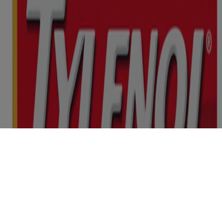
sont des marques de commerce de leurs propriétaires respectifs.
Assurez-vous que ce produit vous convient. Lisez et respectez
toujours l'étiquette.
Le contenu de ce site ne doit pas être considéré comme des conseils
de nature médicale, et ne doit en aucun cas se substituer aux conseils
et aux services professionnels émanant d’un médecin, d’un pédiatre
ou de tout professionnel de la santé qualifié qui connaît bien votre
dossier médical ou celui de votre enfant. Ce site est offert
uniquement à des fins éducatives et informatives. Si vous avez des
questions, veuillez vous adresser à votre médecin ou à un
pharmacien.