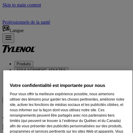
Skip to main content
Professionnels de la santé
Langue
Produits
SOULAGEMENT, ADULTES
SOULAGEMENT, NOURRISSONS ET ENFANTS
POSOLOGIE ET UTILISATION
Votre confidentialité est importante pour nous
À PROPOS DE NOUS
Pour vous offrir la meilleure expérience possible, nous aimerions
utiliser des témoins pour garder les choses pertinentes, améliorer notre
Où acheter
site, activer les fonctions de médias sociaux et les publicités ciblées, et
nous informer sur la façon dont vous utilisez notre site. Ces
Analgésiques pour le jour et la
renseignements peuvent être partagés avec nos partenaires tiers
limités (qui peuvent se trouver à l’extérieur du Québec et du Canada)
nuit
afin de vous présenter des publicités personnalisées sur des produits,
programmes et services pertinents sur les sites Web et appareils. Vous