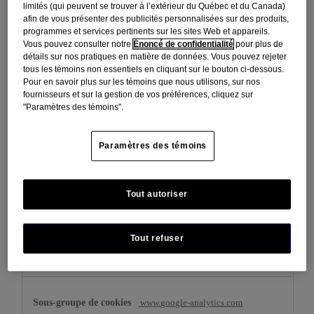
limités (qui peuvent se trouver à l’extérieur du Québec et du Canada)
afin de vous présenter des publicités personnalisées sur des produits,
www.tylenol.ca
programmes et services pertinents sur les sites Web et appareils.
Vous pouvez consulter notre
Énoncé de confidentialité
pour plus de
,
,
,
BVBRANDSID
bv_metrics
_ga
détails sur nos pratiques en matière de données. Vous pouvez rejeter
BVBRANDID
tous les témoins non essentiels en cliquant sur le bouton ci-dessous.
Pour en savoir plus sur les témoins que nous utilisons, sur nos
Témoins de première partie
fournisseurs et sur la gestion de vos préférences, cliquez sur
"Paramètres des témoins".
Session (session), Quelques secondes, Session
(session), Session (session)
Paramètres des témoins
ninthdecimal.com
Tout autoriser
ndat
Témoins de tiers
Tout refuser
364 jours
www.google-analytics.com