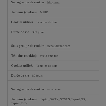
bing.com
MUID
Témoins de tiers
389 jours
richaudience.com
avcid-amz-uid
Témoins de tiers
89 jours
tapad.com
TapAd_3WAY_SYNCS, TapAd_TS,
TapAd_DID