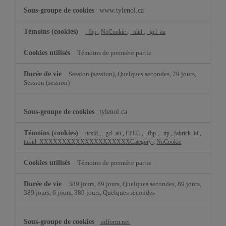
www.tylenol.ca
,
,
,
_fbp
NoCookie
_tdid
_gcl_au
Témoins de première partie
Session (session), Quelques secondes, 29 jours,
Session (session)
tylenol.ca
,
,
,
,
,
,
ttcsid
_gcl_au
FPLC
_fbp
_ttp
fabrick_id
,
ttcsid_XXXXXXXXXXXXXXXXXXXXCategory
NoCookie
Témoins de première partie
389 jours, 89 jours, Quelques secondes, 89 jours,
389 jours, 6 jours, 389 jours, Quelques secondes
adform.net