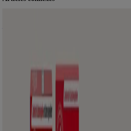
De notre famille à la vôtre
Soulagez les douleurs et courbatures chez les jeunes et les moins
jeunes. Plus d'information sur les produits.
PRODUITS
Produits
OÙ ACHETER
FAQ
Renseignements de la société
À PROPOS DE NOUS
NOUS JOINDRE