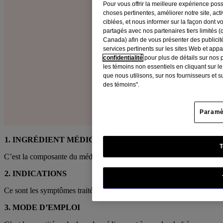
Pour vous offrir la meilleure expérience poss
choses pertinentes, améliorer notre site, acti
ciblées, et nous informer sur la façon dont v
partagés avec nos partenaires tiers limités (
Canada) afin de vous présenter des publicit
services pertinents sur les sites Web et app
confidentialité
pour plus de détails sur nos 
les témoins non essentiels en cliquant sur l
que nous utilisons, sur nos fournisseurs et s
des témoins".
Paramè
1. INGRÉDIENT MÉDICINAL
T
C’est la composante du médicament qui fournit l’effet.
2. INDICATIONS
Ce sont les symptômes traités par le médicament.
3. MODE D’EMPLOI