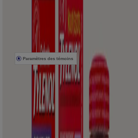
POUR LES PROFESSIONNELS DE LA SANTÉ
SITE AMÉRICAIN
Avis juridiques
CONDITIONS GÉNÉRALES
ÉNONCÉ DE CONFIDENTIALITÉ
ÉNONCÉ SUR L’ACCESSIBILITÉ
Paramètres des témoins
© Kenvue Canada Inc. 2025. Tous droits réservés. Ce site Web est
destiné aux visiteurs du Canada. Les marques de tiers utilisées ici
sont des marques de commerce de leurs propriétaires respectifs.
Assurez-vous que ce produit vous convient. Lisez et respectez
toujours l'étiquette.
Le contenu de ce site ne doit pas être considéré comme des conseils
de nature médicale, et ne doit en aucun cas se substituer aux conseils
et aux services professionnels émanant d’un médecin, d’un pédiatre
ou de tout professionnel de la santé qualifié qui connaît bien votre
dossier médical ou celui de votre enfant. Ce site est offert
uniquement à des fins éducatives et informatives. Si vous avez des