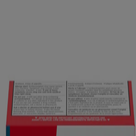
NORMAL, QUEL QUE SOIT VOTRE ÉTAT...
DÉTAILS SUR LE PRODUIT
Produits
OÙ ACHETER
FAQ
Renseignements de la société
À PROPOS DE NOUS
NOUS JOINDRE
POUR LES PROFESSIONNELS DE LA SANTÉ
SITE AMÉRICAIN
Avis juridiques
CONDITIONS GÉNÉRALES