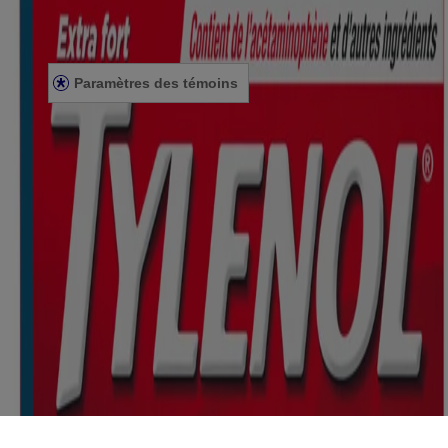
ÉNONCÉ DE CONFIDENTIALITÉ
ÉNONCÉ SUR L’ACCESSIBILITÉ
Paramètres des témoins
© Kenvue Canada Inc. 2025. Tous droits réservés. Ce site Web est
destiné aux visiteurs du Canada. Les marques de tiers utilisées ici
sont des marques de commerce de leurs propriétaires respectifs.
Assurez-vous que ce produit vous convient. Lisez et respectez
toujours l'étiquette.
Le contenu de ce site ne doit pas être considéré comme des conseils
de nature médicale, et ne doit en aucun cas se substituer aux conseils
et aux services professionnels émanant d’un médecin, d’un pédiatre
ou de tout professionnel de la santé qualifié qui connaît bien votre
dossier médical ou celui de votre enfant. Ce site est offert
uniquement à des fins éducatives et informatives. Si vous avez des
questions, veuillez vous adresser à votre médecin ou à un
pharmacien.