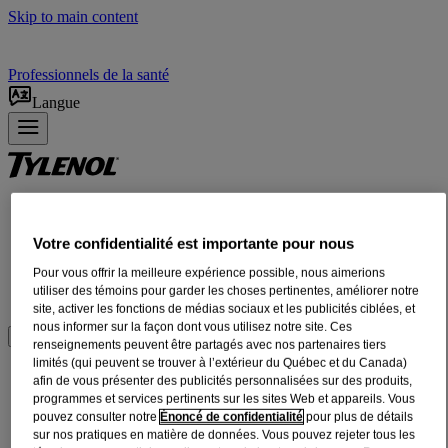
Skip to main content
Professionnels de la santé
Langue
Produits
SOULAGEMENT, ADULTES
Votre confidentialité est importante pour nous
SOULAGEMENT, NOURRISSONS ET ENFANTS
Pour vous offrir la meilleure expérience possible, nous aimerions
POSOLOGIE ET UTILISATION
utiliser des témoins pour garder les choses pertinentes, améliorer notre
À PROPOS DE NOUS
site, activer les fonctions de médias sociaux et les publicités ciblées, et
nous informer sur la façon dont vous utilisez notre site. Ces
Où acheter
renseignements peuvent être partagés avec nos partenaires tiers
limités (qui peuvent se trouver à l’extérieur du Québec et du Canada)
®
Gélules TYLENOL
Action rapide pour
afin de vous présenter des publicités personnalisées sur des produits,
programmes et services pertinents sur les sites Web et appareils. Vous
le mal de tête
pouvez consulter notre
Énoncé de confidentialité
pour plus de détails
sur nos pratiques en matière de données. Vous pouvez rejeter tous les