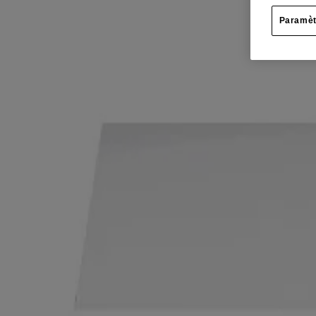
Lorsque vous souffrez de douleurs et de courbatures ou lorsqu’un mal d
RETROUVER VOTRE ÉTAT NORMAL, QUEL QUE SOIT VO
Paramèt
®
Faites confiance à TYLENOL
Régulier. Il est efficace contre la do
Soulage efficacement :
Mal de tête
Douleur
Fièvre
Forme : caplets, comprimés et comprimés FaciliT (comprimés à enrobag
Où Acheter
Ingrédients
Posologie
Mises en garde
Autres renseignements
Ce site web contient des informations sur les produits et peut différer
informations les plus récentes.