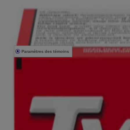
SITE AMÉRICAIN
Avis juridiques
CONDITIONS GÉNÉRALES
ÉNONCÉ DE CONFIDENTIALITÉ
ÉNONCÉ SUR L’ACCESSIBILITÉ
Paramètres des témoins
© Kenvue Canada Inc. 2025. Tous droits réservés. Ce site Web est dest
que ce produit vous convient. Lisez et respectez toujours l'étiquette.
Le contenu de ce site ne doit pas être considéré comme des conseils d
tout professionnel de la santé qualifié qui connaît bien votre dossier m
adresser à votre médecin ou à un pharmacien.