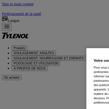
Skip to main content
Professionnels de la santé
Langue
Produits
SOULAGEMENT, ADULTES
SOULAGEMENT, NOURRISSONS ET ENFANTS
Votre con
POSOLOGIE ET UTILISATION
Pour vous o
À PROPOS DE NOUS
pertinentes,
informer su
Où acheter
partenaires
des publici
®
TYLENOL
Régulier
appareils. 
matière de 
dessous. Po
Faible dose. Soulage rapidement la douleur
préférences