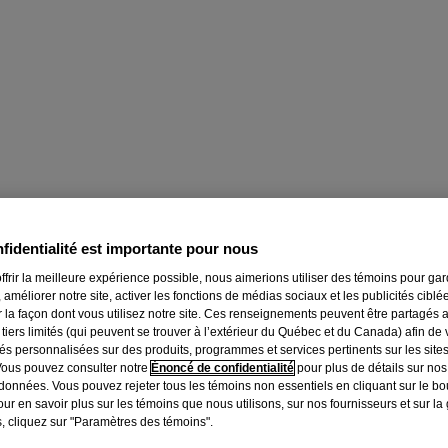
fidentialité est importante pour nous
ffrir la meilleure expérience possible, nous aimerions utiliser des témoins pour ga
 améliorer notre site, activer les fonctions de médias sociaux et les publicités ciblé
r la façon dont vous utilisez notre site. Ces renseignements peuvent être partagés 
 tiers limités (qui peuvent se trouver à l’extérieur du Québec et du Canada) afin de
tés personnalisées sur des produits, programmes et services pertinents sur les site
Vous pouvez consulter notre
Énoncé de confidentialité
pour plus de détails sur nos
données. Vous pouvez rejeter tous les témoins non essentiels en cliquant sur le bou
ur en savoir plus sur les témoins que nous utilisons, sur nos fournisseurs et sur la
.
, cliquez sur "Paramètres des témoins".