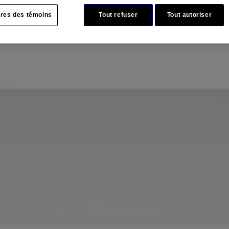
e tête persistant vous tenaille, vous n’êtes plus tout à fait vous-même. 
TRE ÉTAT NORMAL.
res des témoins
Tout refuser
Tout autoriser
uleur, doux pour l'estomac, et procure un soulagement rapide et efficace.
e sucré, faciles à avaler)
 des informations figurant sur l'emballage du produit que vous pourriez a