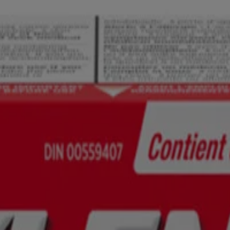
iné aux visiteurs du Canada. Les marques de tiers utilisées ici sont de
e nature médicale, et ne doit en aucun cas se substituer aux conseils et
édical ou celui de votre enfant. Ce site est offert uniquement à des fins