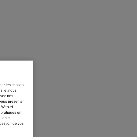
rder les choses
es, et nous
avec nos
 vous présenter
s Web et
 pratiques en
ton ci-
 gestion de vos