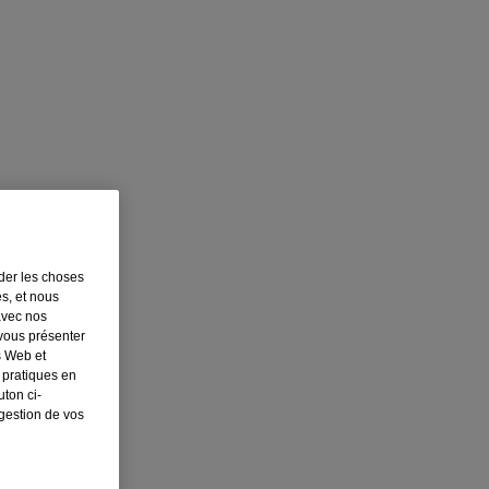
rder les choses
es, et nous
avec nos
 vous présenter
s Web et
 pratiques en
ton ci-
 gestion de vos
nfant... et pour qu'il se repose.