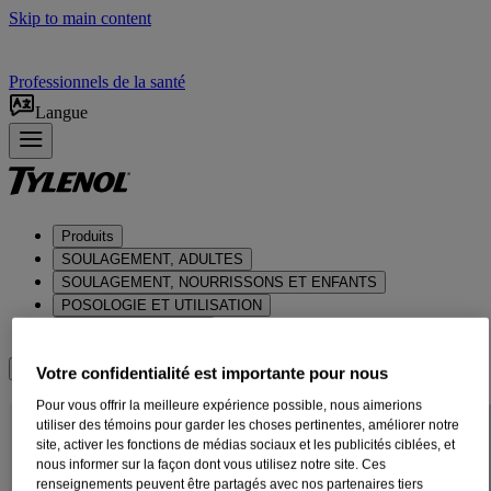
Skip to main content
Professionnels de la santé
Langue
Produits
SOULAGEMENT, ADULTES
SOULAGEMENT, NOURRISSONS ET ENFANTS
POSOLOGIE ET UTILISATION
À PROPOS DE NOUS
Où acheter
Votre confidentialité est importante pour nous
Pour vous offrir la meilleure expérience possible, nous aimerions
Se préparer pour la saison de la
utiliser des témoins pour garder les choses pertinentes, améliorer notre
site, activer les fonctions de médias sociaux et les publicités ciblées, et
grippe
nous informer sur la façon dont vous utilisez notre site. Ces
renseignements peuvent être partagés avec nos partenaires tiers