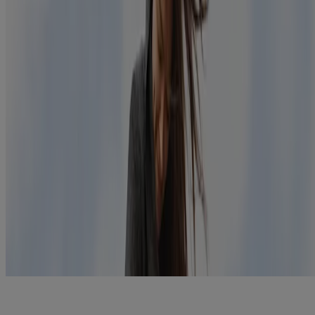
Ayez le souci de la propreté pour vos mains et les surfaces.
Les désinfectants sont vos alliés!
PUIS SOYEZ PRÊTS!
Assurez-vous d’avoir sous la main des articles essentiels
comme des jus, du thé ou de la soupe en conserve, des
mouchoirs et des médicaments en vente libre. Vous ne voulez
pas devoir aller au magasin quand vous ne vous sentez pas
bien.
Et surtout, prenez un congé de maladie. Si vous êtes aux prises avec
la grippe, il est important que vous restiez chez vous pour empêcher
le plus possible de transmettre la grippe à votre entourage. La grippe
dure généralement plus longtemps qu’un rhume et il vous faudra
récupérer. N’ayez crainte : vous aurez tôt fait d’être de nouveau en
forme et de pouvoir reprendre vos activités!
Produits connexes
®
TYLENOL
Complet Rhume, toux et grippe
RETROUVEZ VOTRE ÉTAT NORMAL, QUEL QUE SOIT