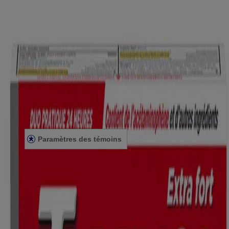
Renseignements de la société
À PROPOS DE NOUS
NOUS JOINDRE
POUR LES PROFESSIONNELS DE LA SANTÉ
SITE AMÉRICAIN
Avis juridiques
CONDITIONS GÉNÉRALES
ÉNONCÉ DE CONFIDENTIALITÉ
ÉNONCÉ SUR L’ACCESSIBILITÉ
Paramètres des témoins
© Kenvue Canada Inc. 2025. Tous droits réservés. Ce site Web est
destiné aux visiteurs du Canada. Les marques de tiers utilisées ici
sont des marques de commerce de leurs propriétaires respectifs.
Assurez-vous que ce produit vous convient. Lisez et respectez
toujours l'étiquette.
Le contenu de ce site ne doit pas être considéré comme des conseils
de nature médicale, et ne doit en aucun cas se substituer aux conseils