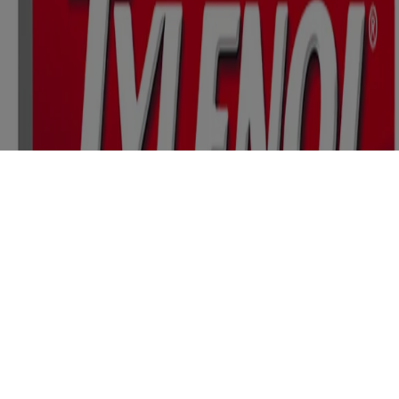
et aux services professionnels émanant d’un médecin, d’un pédiatre
ou de tout professionnel de la santé qualifié qui connaît bien votre
dossier médical ou celui de votre enfant. Ce site est offert
uniquement à des fins éducatives et informatives. Si vous avez des
questions, veuillez vous adresser à votre médecin ou à un
pharmacien.